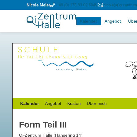
Nicole Meier
+ 49 (0) 176 83 02 6949
nicole(at)qizentrum
Navigation
Kalender
Angebot
Übe
überspringen
Navigation
Kalender
Angebot
Kosten
Über mich
überspringen
Form Teil III
Qi-Zentrum Halle (Hansering 14)