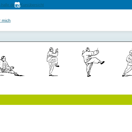
-halle.de
Kursübersicht
r mich